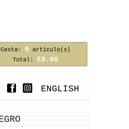
0
Cesta:
articulo(s)
€0.00
Total:
ENGLISH
EGRO