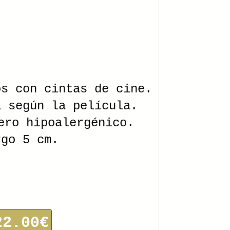
os con cintas de cine.
a según la película.
ero hipoalergénico.
rgo 5 cm.
22.00€