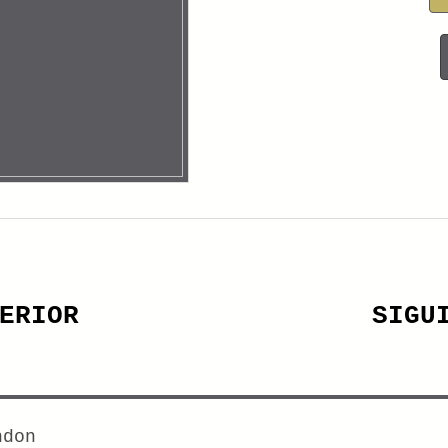
ERIOR
SIGU
ndon